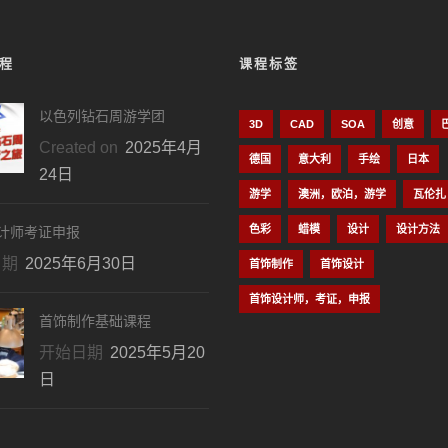
程
课程标签
以色列钻石周游学团
3D
CAD
SOA
创意
Created on
2025年4月
德国
意大利
手绘
日本
24日
游学
澳洲，欧泊，游学
瓦伦扎
色彩
蜡模
设计
设计方法
计师考证申报
日期
2025年6月30日
首饰制作
首饰设计
首饰设计师，考证，申报
首饰制作基础课程
开始日期
2025年5月20
日