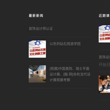
最新新闻
近期课
首饰设计师认证
以色列钻石周游学团
首饰设
开始
[观展]中国美院、瑞士平面
设计展、[融.铜]余杭当代设
计展观展考察