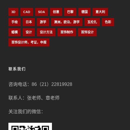
3D
CAD
SOA
创意
巴黎
德国
意大利
手绘
日本
游学
澳洲，欧泊，游学
瓦伦扎
色彩
蜡模
设计
设计方法
首饰制作
首饰设计
首饰设计师，考证，申报
联系我们
咨询电话：86（21）22819928
联系人：张老师、章老师
关注我们的微信：